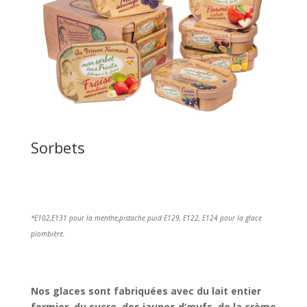
Sorbets
*E102,E131 pour la menthe,pistache puid E129, E122, E124 pour la glace
plombière.
Nos glaces sont fabriquées avec du lait entier
fermier, du sucre, des jaunes d’œufs, de la crème