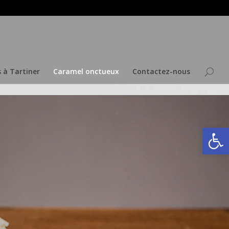
s à Tartiner
Caramel onctueux
Contactez-nous
Ouvrir la