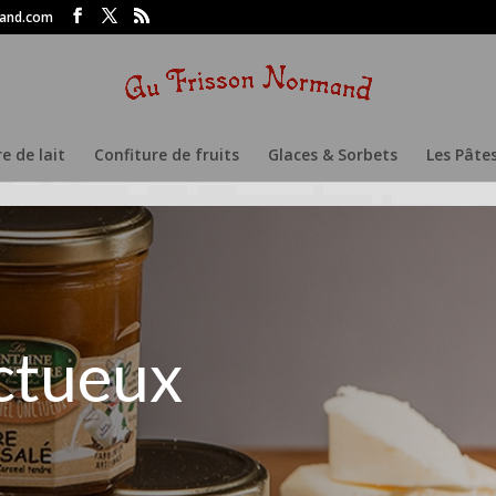
re en Auge
mand.com
e de lait
Confiture de fruits
Glaces & Sorbets
Les Pâte
ctueux