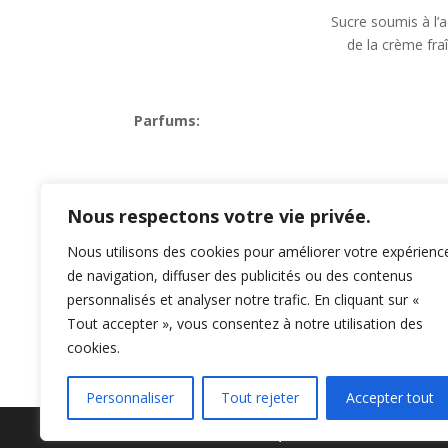
Sucre soumis à l’a
de la crème fra
Parfums:
– Caramel au Calvados du pays d’auge
Nous respectons votre vie privée.
– Caramel beurre salé au Chocolat (cacao)
Nous utilisons des cookies pour améliorer votre expérienc
A déguster sur des crêpes, sur une tartine,
de navigation, diffuser des publicités ou des contenus
personnalisés et analyser notre trafic. En cliquant sur «
Tout accepter », vous consentez à notre utilisation des
cookies.
Personnaliser
Tout rejeter
Accepter tout
Newsletter
Politique de confidentialité