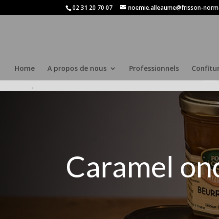
Route du Château Gauthier impasse de la Houssaye 14170 Saint Pier
02 31 20 70 07
noemie.alleaume@frisson-nor
Home
A propos de nous
Professionnels
Confitur
Caramel on